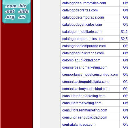
catalogodeautomoviles.com
Ofe
catalogodeofertas.com
Ofe
catalogodetemporada.com
Ofe
catalogodevehiculos.com
Ofe
catalogoinmobiliario.com
$1,
catalogosdeproductos.com
$2,
catalogosdetemporada.com
Ofe
catalogospublicitarios.com
Ofe
colombiapublicidad.com
Ofe
commerceandmarketing.com
Ofe
comportamientodelconsumidor.com
Ofe
comunicacionpublicitaria.com
Ofe
comunicacionypublicidad.com
Ofe
consultorademarketing.com
Ofe
consultoramarketing.com
Ofe
consultoresenmarketing.com
Ofe
consultoriaenpublicidad.com
Ofe
contratafamosos.com
Ofe