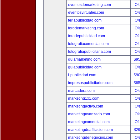
eventosdemarketing.com
Ofe
eventosvirtuales.com
Ofe
feriapublicidad.com
Ofe
forodemarketing.com
Ofe
forodepublicidad.com
Ofe
fotografiacomercial.com
Ofe
fotografiapublicitaria.com
Ofe
guiamarketing.com
$9
guiapublicidad.com
Ofe
i-publicidad.com
$9
impresospublicitarios.com
$8
marcadora.com
Ofe
marketing1x1.com
Ofe
marketingactivo.com
Ofe
marketingavanzado.com
Ofe
marketingcomercial.com
Ofe
marketingdeafiliacion.com
$2
marketingdenegocios.com
Ofe