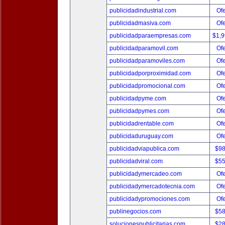
publicidadindustrial.com
Ofe
publicidadmasiva.com
Ofe
publicidadparaempresas.com
$1,
publicidadparamovil.com
Ofe
publicidadparamoviles.com
Ofe
publicidadporproximidad.com
Ofe
publicidadpromocional.com
Ofe
publicidadpyme.com
Ofe
publicidadpymes.com
Ofe
publicidadrentable.com
Ofe
publicidaduruguay.com
Ofe
publicidadviapublica.com
$9
publicidadviral.com
$5
publicidadymercadeo.com
Ofe
publicidadymercadotecnia.com
Ofe
publicidadypromociones.com
Ofe
publinegocios.com
$5
solucionespublicitarias.com
$2