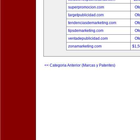
superpromocion.com
Ofe
targetpublicidad.com
Ofe
tendenciasdemarketing.com
Ofe
tipsdemarketing.com
Ofe
ventadepublicidad.com
Ofe
zonamarketing.com
$1,
<< Categoria Anterior (Marcas y Patentes)