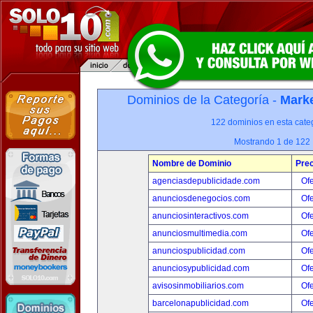
Dominios de la Categoría -
Marke
122 dominios en esta categ
Mostrando 1 de 122
Nombre de Dominio
Prec
agenciasdepublicidade.com
Ofe
anunciosdenegocios.com
Ofe
anunciosinteractivos.com
Ofe
anunciosmultimedia.com
Ofe
anunciospublicidad.com
Ofe
anunciosypublicidad.com
Ofe
avisosinmobiliarios.com
Ofe
barcelonapublicidad.com
Ofe