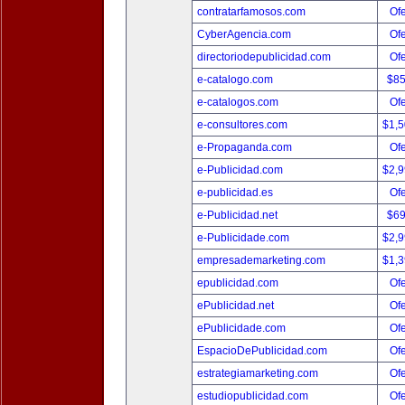
contratarfamosos.com
Ofe
CyberAgencia.com
Ofe
directoriodepublicidad.com
Ofe
e-catalogo.com
$8
e-catalogos.com
Ofe
e-consultores.com
$1,
e-Propaganda.com
Ofe
e-Publicidad.com
$2,
e-publicidad.es
Ofe
e-Publicidad.net
$6
e-Publicidade.com
$2,
empresademarketing.com
$1,
epublicidad.com
Ofe
ePublicidad.net
Ofe
ePublicidade.com
Ofe
EspacioDePublicidad.com
Ofe
estrategiamarketing.com
Ofe
estudiopublicidad.com
Ofe