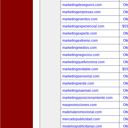
marketingdeseguros.com
Ofe
marketingempresas.com
Ofe
marketingeventos.com
Ofe
marketingexperiencial.com
$5
marketingexperto.com
Ofe
marketingextremo.com
Ofe
marketingmedios.com
Ofe
marketingnegocios.com
Ofe
marketingquefunciona.com
Ofe
marketingrentable.com
$5
marketingsensorial.com
Ofe
marketingverde.com
Ofe
marketingviaemail.com
Ofe
marketingyposicionamiento.com
Ofe
maspromociones.com
Ofe
materialpromocional.com
Ofe
mercadopublicidad.com
Ofe
modelospublicitarias.com
Ofe