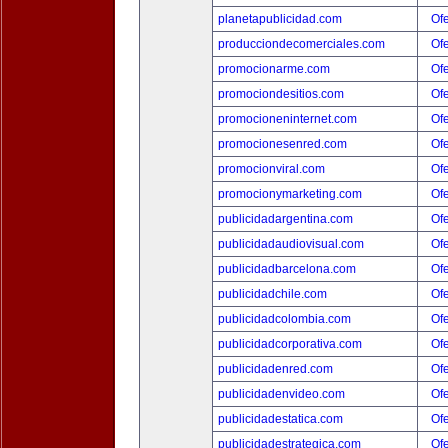
planetapublicidad.com
Ofe
producciondecomerciales.com
Ofe
promocionarme.com
Ofe
promociondesitios.com
Ofe
promocioneninternet.com
Ofe
promocionesenred.com
Ofe
promocionviral.com
Ofe
promocionymarketing.com
Ofe
publicidadargentina.com
Ofe
publicidadaudiovisual.com
Ofe
publicidadbarcelona.com
Ofe
publicidadchile.com
Ofe
publicidadcolombia.com
Ofe
publicidadcorporativa.com
Ofe
publicidadenred.com
Ofe
publicidadenvideo.com
Ofe
publicidadestatica.com
Ofe
publicidadestrategica.com
Ofe