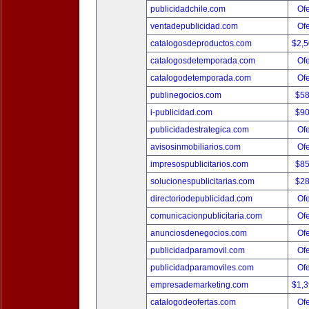
publicidadchile.com
Ofe
ventadepublicidad.com
Ofe
catalogosdeproductos.com
$2,
catalogosdetemporada.com
Ofe
catalogodetemporada.com
Ofe
publinegocios.com
$5
i-publicidad.com
$9
publicidadestrategica.com
Ofe
avisosinmobiliarios.com
Ofe
impresospublicitarios.com
$8
solucionespublicitarias.com
$2
directoriodepublicidad.com
Ofe
comunicacionpublicitaria.com
Ofe
anunciosdenegocios.com
Ofe
publicidadparamovil.com
Ofe
publicidadparamoviles.com
Ofe
empresademarketing.com
$1,
catalogodeofertas.com
Ofe