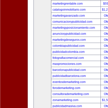
marketingrentable.com
$5
catalogoinmobiliario.com
$1,
marketingavanzado.com
Ofe
comunicacionypublicidad.com
Ofe
marketingyposicionamiento.com
Ofe
anunciosypublicidad.com
Ofe
marketingdeseguros.com
Ofe
colombiapublicidad.com
Ofe
publicidadcolombia.com
Ofe
fotografiacomercial.com
Ofe
maspromociones.com
Ofe
barcelonapublicidad.com
Ofe
publicidadbarcelona.com
Ofe
eventosdemarketing.com
Ofe
forodemarketing.com
Ofe
consultorademarketing.com
Ofe
zonamarketing.com
$1,
publicidadmasiva.com
Ofe