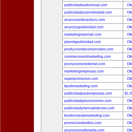
publicidadaudiovisual.com
Ofe
publicidadporproximidad.com
Ofe
anunciosinteractivos.com
Ofe
anunciospublicidad.com
Ofe
marketingviaemail.com
Ofe
planetapublicidad.com
Ofe
producciondecomerciales.com
Ofe
commerceandmarketing.com
Ofe
promocioneninternet.com
Ofe
marketingempresas.com
Ofe
superpromocion.com
Ofe
tipsdemarketing.com
Ofe
publicidadparaempresas.com
$1,
publicidadypromociones.com
Ofe
publicidadymercadotecnia.com
Ofe
tendenciasdemarketing.com
Ofe
promociondesitios.com
Ofe
anunciosmultimedia.com
Ofe