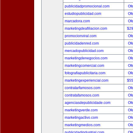
publicidadpromocional.com
Ofe
estudiopublicidad.com
Ofe
marcadora.com
Ofe
marketingdeafiliacion.com
$2
promocionviral.com
Ofe
publicidadenred.com
Ofe
mercadopublicidad.com
Ofe
marketingdenegocios.com
Ofe
marketingcomercial.com
Ofe
fotografiapublicitaria.com
Ofe
marketingexperiencial.com
$5
contratarfamosos.com
Ofe
contratafamosos.com
Ofe
agenciasdepublicidade.com
Ofe
marketingverde.com
Ofe
marketingactivo.com
Ofe
marketingmedios.com
Ofe
publicidadindustrial.com
Ofe