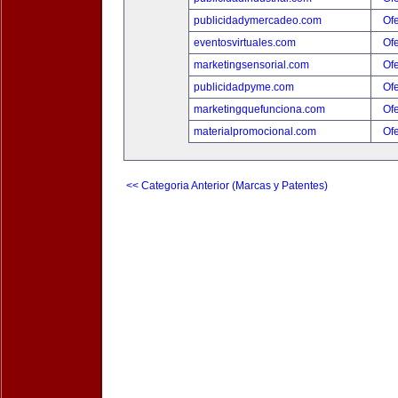
publicidadymercadeo.com
Ofe
eventosvirtuales.com
Ofe
marketingsensorial.com
Ofe
publicidadpyme.com
Ofe
marketingquefunciona.com
Ofe
materialpromocional.com
Ofe
<< Categoria Anterior (Marcas y Patentes)