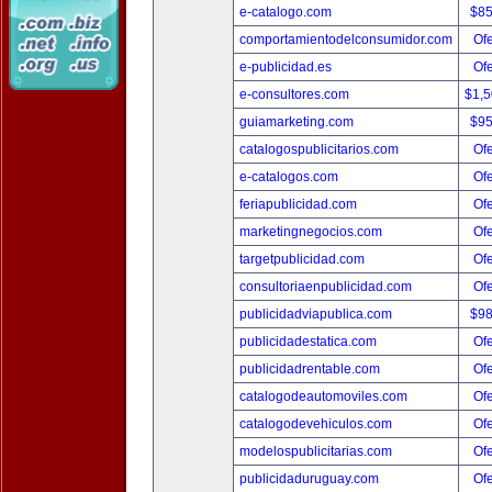
e-catalogo.com
$8
comportamientodelconsumidor.com
Ofe
e-publicidad.es
Ofe
e-consultores.com
$1,
guiamarketing.com
$9
catalogospublicitarios.com
Ofe
e-catalogos.com
Ofe
feriapublicidad.com
Ofe
marketingnegocios.com
Ofe
targetpublicidad.com
Ofe
consultoriaenpublicidad.com
Ofe
publicidadviapublica.com
$9
publicidadestatica.com
Ofe
publicidadrentable.com
Ofe
catalogodeautomoviles.com
Ofe
catalogodevehiculos.com
Ofe
modelospublicitarias.com
Ofe
publicidaduruguay.com
Ofe