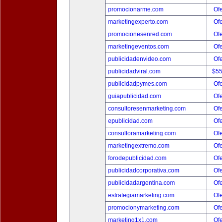
promocionarme.com
Ofe
marketingexperto.com
Ofe
promocionesenred.com
Ofe
marketingeventos.com
Ofe
publicidadenvideo.com
Ofe
publicidadviral.com
$5
publicidadpymes.com
Ofe
guiapublicidad.com
Ofe
consultoresenmarketing.com
Ofe
epublicidad.com
Ofe
consultoramarketing.com
Ofe
marketingextremo.com
Ofe
forodepublicidad.com
Ofe
publicidadcorporativa.com
Ofe
publicidadargentina.com
Ofe
estrategiamarketing.com
Ofe
promocionymarketing.com
Ofe
marketing1x1.com
Ofe