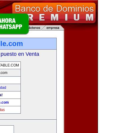
ble.com
 puesto en Venta
TABLE.COM
e.com
idad
a!
e.com
tas