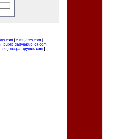
sas.com
|
e-mujeres.com
|
m
|
publicidadviapublica.com
|
|
segurosparapymes.com
|