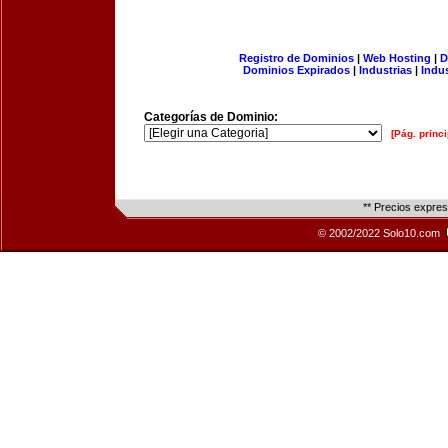
Registro de Dominios
|
Web Hosting
|
D
Dominios Expirados
|
Industrias
|
Indu
Categorías de Dominio:
[Pág. princi
** Precios expre
© 2002/2022 Solo10.com