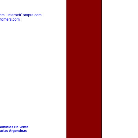
com
|
InternetCompra.com
|
stomers.com
|
ominios En Venta
strias Argentinas