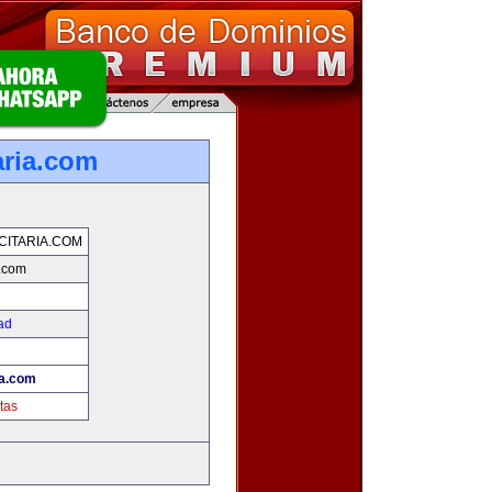
aria.com
CITARIA.COM
a.com
ad
ia.com
tas