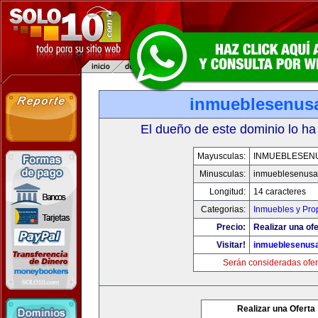
inmueblesenus
El dueño de este dominio lo ha
Mayusculas:
INMUEBLESEN
Minusculas:
inmueblesenusa
Longitud:
14 caracteres
Categorias:
Inmuebles y Pro
Precio:
Realizar una ofe
Visitar!
inmueblesenus
Serán consideradas ofer
Realizar una Oferta