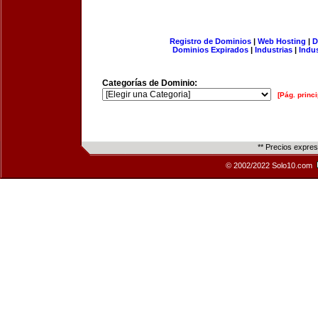
Registro de Dominios
|
Web Hosting
|
D
Dominios Expirados
|
Industrias
|
Indu
Categorías de Dominio:
[Pág. princi
** Precios expre
© 2002/2022 Solo10.com