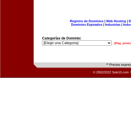
Registro de Dominios
|
Web Hosting
|
D
Dominios Expirados
|
Industrias
|
Indu
Categorías de Dominio:
[Pág. princi
** Precios expre
© 2002/2022 Solo10.com