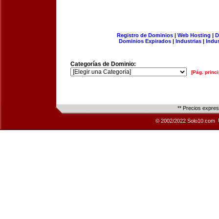
Registro de Dominios
|
Web Hosting
|
D
Dominios Expirados
|
Industrias
|
Indu
Categorías de Dominio:
[Pág. princi
** Precios expre
© 2002/2022 Solo10.com