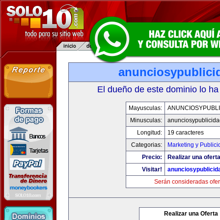
anunciosypublici
El dueño de este dominio lo ha
Mayusculas:
ANUNCIOSYPUBLI
Minusculas:
anunciosypublicid
Longitud:
19 caracteres
Categorias:
Marketing y Publici
Precio:
Realizar una oferta
Visitar!
anunciosypublicid
Serán consideradas ofer
Realizar una Oferta