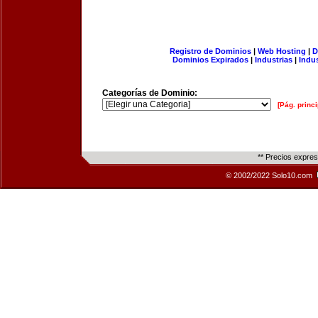
Registro de Dominios
|
Web Hosting
|
D
Dominios Expirados
|
Industrias
|
Indu
Categorías de Dominio:
[Pág. princi
** Precios expre
© 2002/2022 Solo10.com