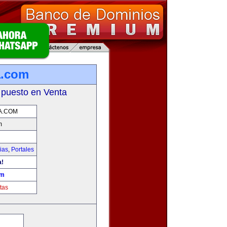
a.com
 puesto en Venta
A.COM
m
ias
,
Portales
a!
om
tas