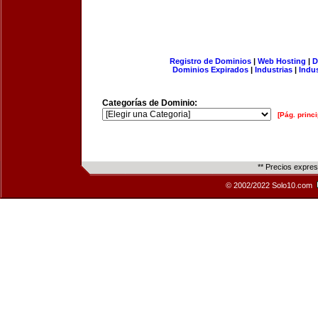
Registro de Dominios
|
Web Hosting
|
D
Dominios Expirados
|
Industrias
|
Indu
Categorías de Dominio:
[Pág. princi
** Precios expre
© 2002/2022 Solo10.com