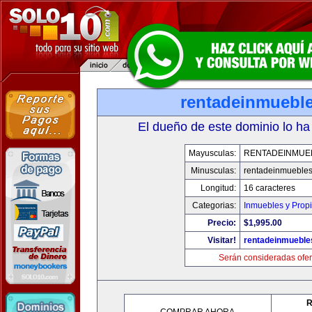
rentadeinmuebl
El dueño de este dominio lo ha
Mayusculas:
RENTADEINMUE
Minusculas:
rentadeinmueble
Longitud:
16 caracteres
Categorias:
Inmuebles y Prop
Precio:
$1,995.00
Visitar!
rentadeinmueble
Serán consideradas ofer
R