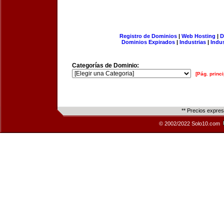
Registro de Dominios
|
Web Hosting
|
D
Dominios Expirados
|
Industrias
|
Indu
Categorías de Dominio:
[Pág. princi
** Precios expre
© 2002/2022 Solo10.com