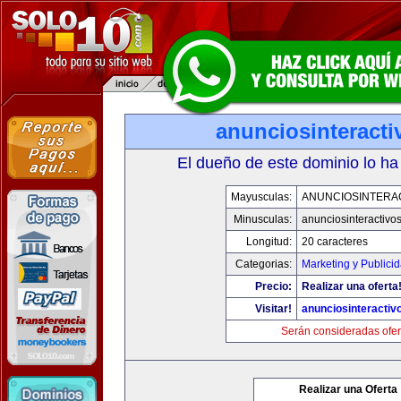
anunciosinteract
El dueño de este dominio lo ha
Mayusculas:
ANUNCIOSINTERA
Minusculas:
anunciosinteractivo
Longitud:
20 caracteres
Categorias:
Marketing y Publici
Precio:
Realizar una oferta
Visitar!
anunciosinteractiv
Serán consideradas ofer
Realizar una Oferta