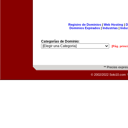
Registro de Dominios
|
Web Hosting
|
D
Dominios Expirados
|
Industrias
|
Indu
Categorías de Dominio:
[Pág. princi
** Precios expre
© 2002/2022 Solo10.com