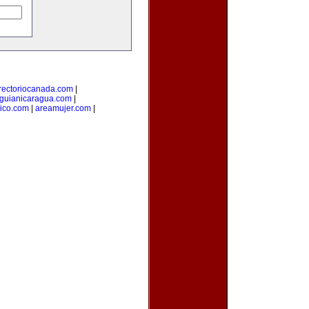
rectoriocanada.com
|
guianicaragua.com
|
ico.com
|
areamujer.com
|