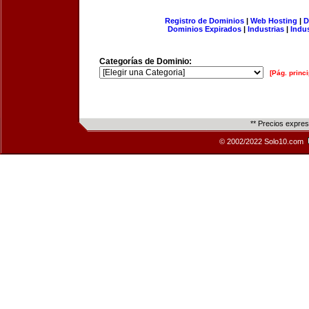
Registro de Dominios
|
Web Hosting
|
D
Dominios Expirados
|
Industrias
|
Indu
Categorías de Dominio:
[Pág. princi
** Precios expre
© 2002/2022 Solo10.com