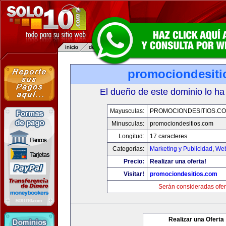
promociondesiti
El dueño de este dominio lo ha
Mayusculas:
PROMOCIONDESITIOS.C
Minusculas:
promociondesitios.com
Longitud:
17 caracteres
Categorias:
Marketing y Publicidad
,
Web
Precio:
Realizar una oferta!
Visitar!
promociondesitios.com
Serán consideradas ofer
Realizar una Oferta