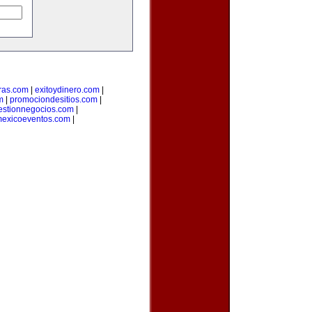
ras.com
|
exitoydinero.com
|
m
|
promociondesitios.com
|
estionnegocios.com
|
exicoeventos.com
|