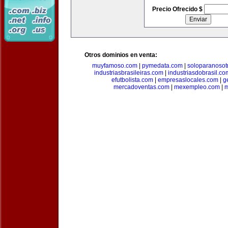
Precio Ofrecido $
Otros dominios en venta:
muyfamoso.com
|
pymedata.com
|
soloparanosot
industriasbrasileiras.com
|
industriasdobrasil.co
efutbolista.com
|
empresaslocales.com
|
g
mercadoventas.com
|
mexempleo.com
|
m