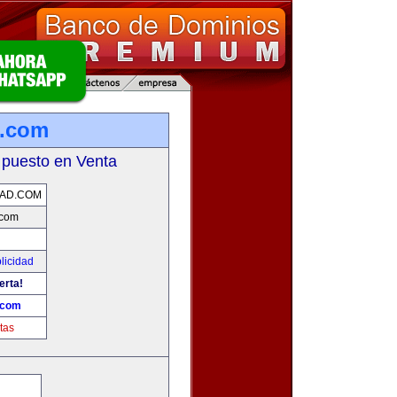
d.com
 puesto en Venta
DAD.COM
.com
licidad
erta!
.com
tas