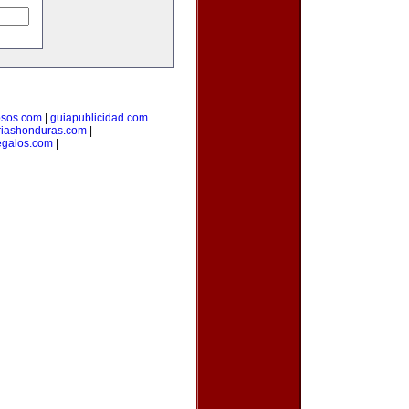
osos.com
|
guiapublicidad.com
ariashonduras.com
|
egalos.com
|