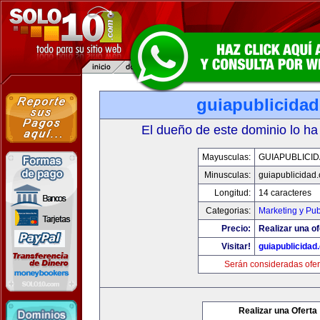
guiapublicida
El dueño de este dominio lo ha
Mayusculas:
GUIAPUBLICI
Minusculas:
guiapublicidad
Longitud:
14 caracteres
Categorias:
Marketing y Pub
Precio:
Realizar una of
Visitar!
guiapublicidad
Serán consideradas ofer
Realizar una Oferta