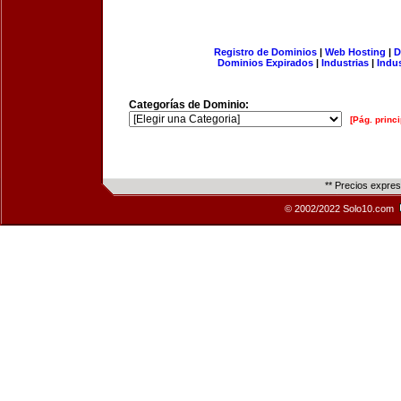
Registro de Dominios
|
Web Hosting
|
D
Dominios Expirados
|
Industrias
|
Indu
Categorías de Dominio:
[Pág. princi
** Precios expre
© 2002/2022 Solo10.com