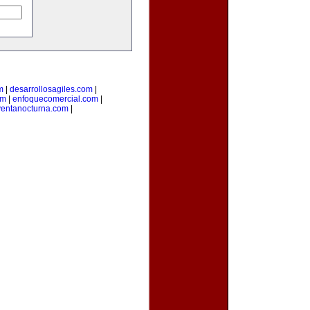
m
|
desarrollosagiles.com
|
om
|
enfoquecomercial.com
|
ventanocturna.com
|