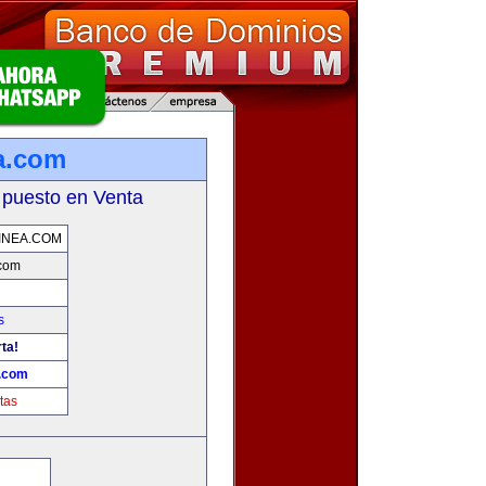
a.com
 puesto en Venta
INEA.COM
.com
s
ta!
a.com
tas