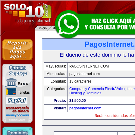
PagosInternet
El dueño de este dominio lo ha
Mayusculas:
PAGOSINTERNET.COM
Minusculas:
pagosinternet.com
Longitud:
13 caracteres
Categorias:
Compras y Comercio ElectrÃ³nico
,
Inter
Hosting y Dominios
Precio:
$1,500.00
Visitar!
pagosinternet.com
Serán consideradas ofer