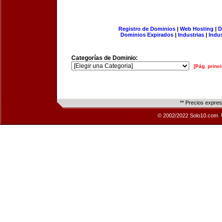
Registro de Dominios
|
Web Hosting
|
D
Dominios Expirados
|
Industrias
|
Indu
Categorías de Dominio:
[Pág. princi
** Precios expre
© 2002/2022 Solo10.com