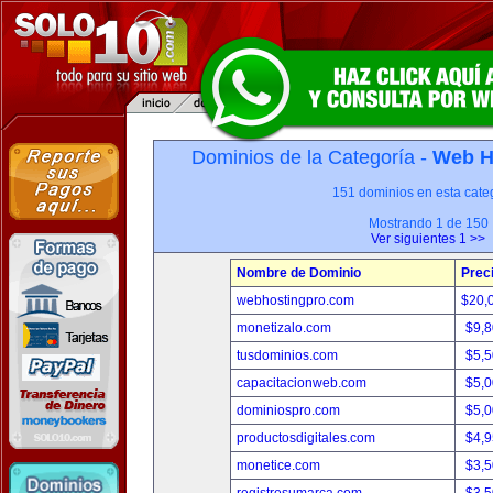
Dominios de la Categoría -
Web H
151 dominios en esta categ
Mostrando 1 de 150
Ver siguientes 1 >>
Nombre de Dominio
Prec
webhostingpro.com
$20,
monetizalo.com
$9,
tusdominios.com
$5,
capacitacionweb.com
$5,
dominiospro.com
$5,
productosdigitales.com
$4,
monetice.com
$3,